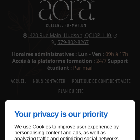
420 Rue Main,
Hudson, QC
J0P 1H0
579-802-8267
Horaires administratives : Lun - Ven :
09h à 17h
Accès à la plateforme formation :
24/7
Support
étudiant :
Par mail
ACCUEIL
NOUS CONTACTER
POLITIQUE DE CONFIDENTIALITÉ
PLAN DU SITE
Your privacy is our priority
We use Cookies to improve user experience by
Haut de page
personalising content and ads, as well as
analyzing traffic and optimizing social networks